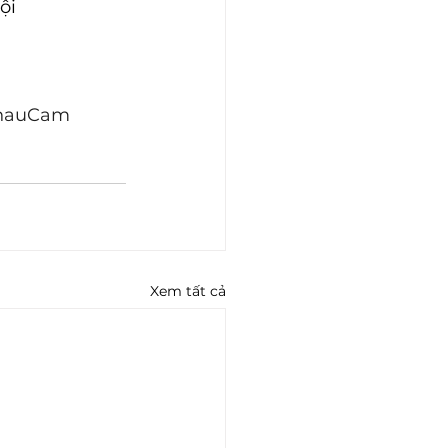
ội
hauCam
Xem tất cả