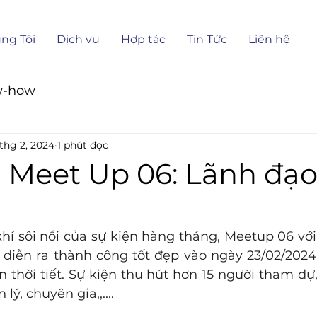
ng Tôi
Dịch vụ
Hợp tác
Tin Tức
Liên hệ
w-how
thg 2, 2024
1 phút đọc
 Meet Up 06: Lãnh đạo
í sôi nổi của sự kiện hàng tháng, Meetup 06 với
diễn ra thành công tốt đẹp vào ngày 23/02/2024 
n thời tiết. Sự kiện thu hút hơn 15 người tham dự
lý, chuyên gia,,....