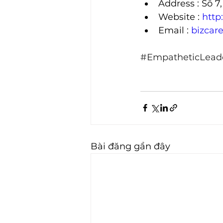
Address : Số 7
Website : 
http:
Email : 
bizcar
#EmpatheticLead
Bài đăng gần đây