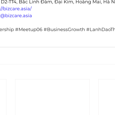
, D2-TT4, Bắc Linh Đàm, Đại Kim, Hoàng Mai, Hà N
//bizcare.asia/
e@bizcare.asia
ership
#Meetup06
#BusinessGrowth
#LanhDaoT