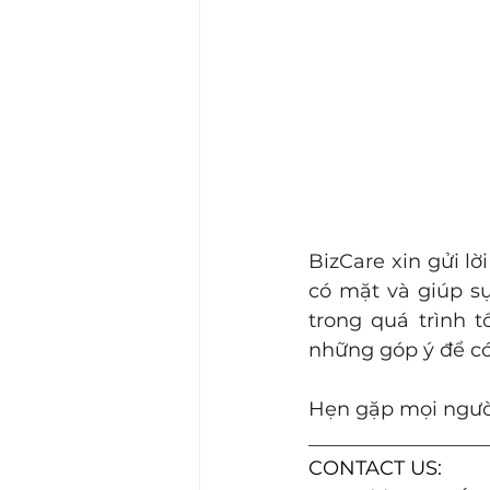
BizCare xin gửi l
có mặt và giúp sự
trong quá trình 
những góp ý để có 
Hẹn gặp mọi người
__________________
CONTACT US: