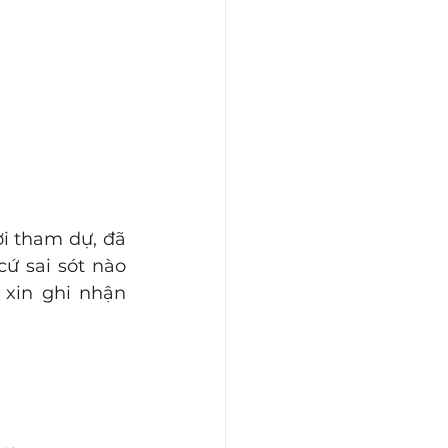
i tham dự, đã 
ứ sai sót nào 
xin ghi nhận 