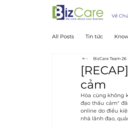
Về Chú
All Posts
Tin tức
Kno
BizCare Team
26 
[RECAP]
cảm
Hòa cùng không kh
đạo thấu cảm" đã 
online do điều kiệ
nhà lãnh đạo, quản 