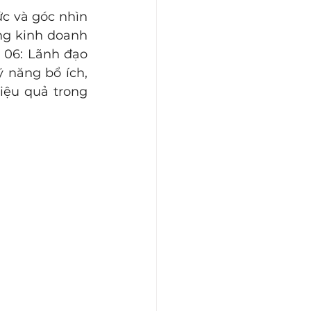
c và góc nhìn 
g kinh doanh 
06: Lãnh đạo 
năng bổ ích, 
ệu quả trong 