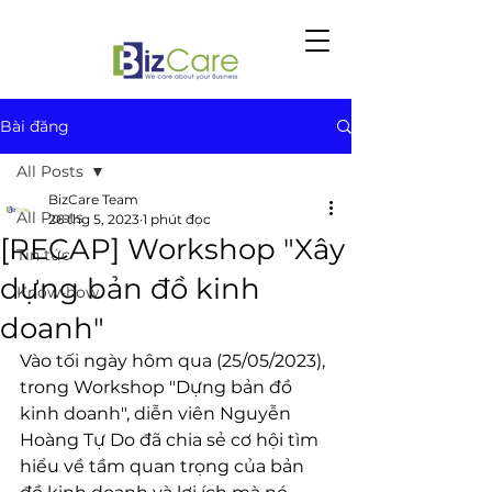
Bài đăng
All Posts
BizCare Team
All Posts
26 thg 5, 2023
1 phút đọc
[RECAP] Workshop "Xây
Tin tức
dựng bản đồ kinh
Know-how
doanh"
Vào tối ngày hôm qua (25/05/2023), 
trong Workshop "Dựng bản đồ 
kinh doanh", diễn viên Nguyễn 
Hoàng Tự Do đã chia sẻ cơ hội tìm 
hiểu về tầm quan trọng của bản 