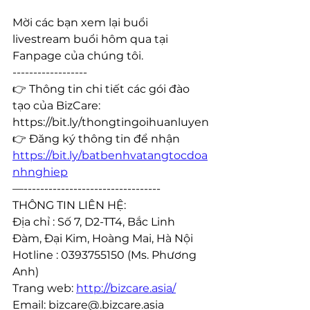
Mời các bạn xem lại buổi 
livestream buổi hôm qua tại 
Fanpage của chúng tôi.
------------------
👉 Thông tin chi tiết các gói đào 
tạo của BizCare: 
https://bit.ly/thongtingoihuanluyen
👉 Đăng ký thông tin để nhận 
https://bit.ly/batbenhvatangtocdoa
nhnghiep
—---------------------------------
THÔNG TIN LIÊN HỆ:
Địa chỉ : Số 7, D2-TT4, Bắc Linh 
Đàm, Đại Kim, Hoàng Mai, Hà Nội
Hotline : 0393755150 (Ms. Phương 
Anh)
Trang web: 
http://bizcare.asia/
Email: bizcare@.bizcare.asia