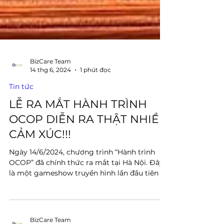
BizCare Team
14 thg 6, 2024
1 phút đọc
Tin tức
LỄ RA MẮT HÀNH TRÌNH
OCOP DIỄN RA THẬT NHIỀU
CẢM XÚC!!!