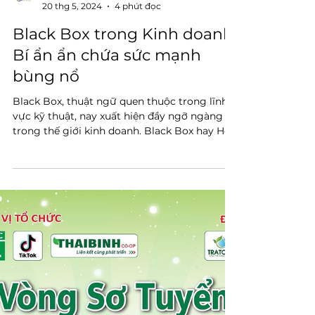
Ngày 14/6/2024, chương trình “Hành trình
OCOP” đã chính thức ra mắt tại Hà Nội. Đây
là một gameshow truyền hình lần đầu tiên có
sự tham...
BizCare Team
20 thg 5, 2024
4 phút đọc
Black Box trong Kinh doanh:
Bí ẩn ẩn chứa sức mạnh
bùng nổ
Black Box, thuật ngữ quen thuộc trong lĩnh
vực kỹ thuật, nay xuất hiện đầy ngỡ ngàng
trong thế giới kinh doanh. Black Box hay Hộp
đen ẩn...