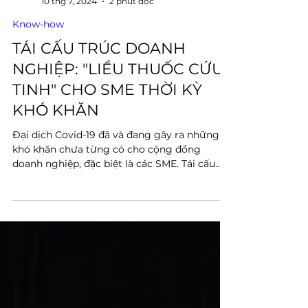
BizCare Team
10 thg 7, 2024
2 phút đọc
Know-how
TÁI CẤU TRÚC DOANH
NGHIỆP: "LIỀU THUỐC CỨU
TINH" CHO SME THỜI KỲ
KHÓ KHĂN
Đại dịch Covid-19 đã và đang gây ra những
khó khăn chưa từng có cho cộng đồng
doanh nghiệp, đặc biệt là các SME. Tái cấu
trúc doanh...