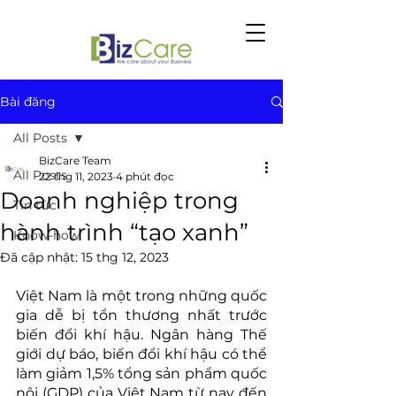
Bài đăng
All Posts
BizCare Team
All Posts
22 thg 11, 2023
4 phút đọc
Doanh nghiệp trong
Tin tức
hành trình “tạo xanh”
Know-how
Đã cập nhật:
15 thg 12, 2023
Việt Nam là một trong những quốc 
gia dễ bị tổn thương nhất trước 
biến đổi khí hậu. Ngân hàng Thế 
giới dự báo, biến đổi khí hậu có thể 
làm giảm 1,5% tổng sản phẩm quốc 
nội (GDP) của Việt Nam từ nay đến 