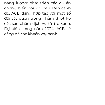
năng lượng; phát triển các dự án 
chống biến đổi khí hậu. Bên cạnh 
đó, ACB đang hợp tác với một số 
đối tác quan trọng nhằm thiết kế 
các sản phẩm dịch vụ tài trợ xanh. 
Dự kiến trong năm 2024, ACB sẽ 
công bố các khoản vay xanh.
Đây là những câu chuyện điển 
hình trong hành trình Net Zero của 
Việt Nam, minh chứng cho trí tuệ 
và trách nhiệm của doanh nghiệp 
để cùng đi đến một tương lai xanh 
bền vững cho các thế hệ mai sau.
Hàng trăm nghìn doanh nghiệp 
khác dù lớn hay nhỏ cũng đã thể 
hiện sự quan tâm lớn tới chuyển 
đổi xanh, đáp ứng mục tiêu tăng 
trưởng xanh trong bối cảnh nhu 