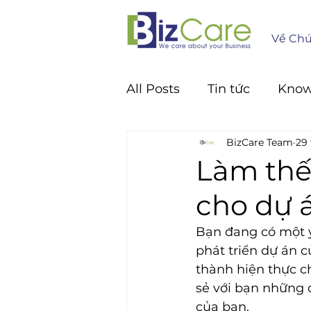
Về Chú
All Posts
Tin tức
Kno
BizCare Team
29 
Làm thế
cho dự 
Bạn đang có một ý
phát triển dự án 
thành hiện thực ch
sẻ với bạn những 
của bạn.