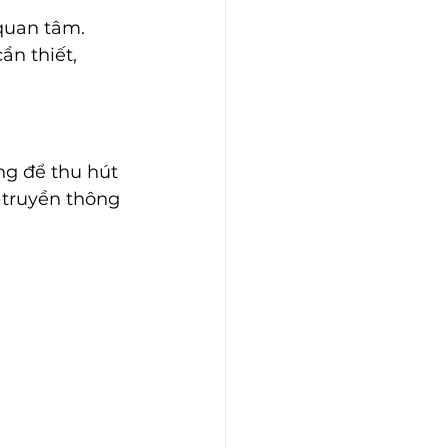
quan tâm. 
n thiết, 
ng để thu hút 
 truyền thông 