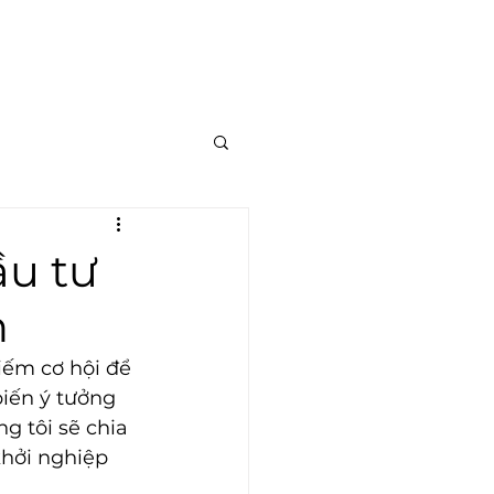
ầu tư
n
ếm cơ hội để 
iến ý tưởng 
g tôi sẽ chia 
khởi nghiệp 