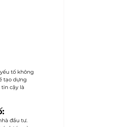
 yếu tố không 
ể tạo dựng 
in cậy là 
:
hà đầu tư. 