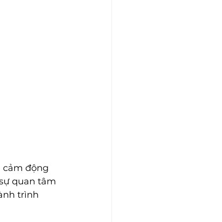
n cảm động 
 sự quan tâm 
nh trình 