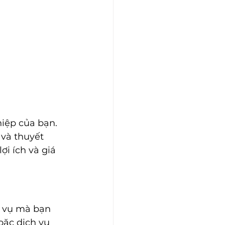
iệp của bạn. 
và thuyết 
ợi ích và giá 
h vụ mà bạn 
oặc dịch vụ 